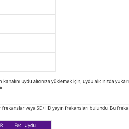
analını uydu alıcınıza yüklemek için, uydu alıcınızda yukarı
r.
er frekanslar veya SD/HD yayın frekansları bulundu. Bu frekan
SR
Fec
Uydu