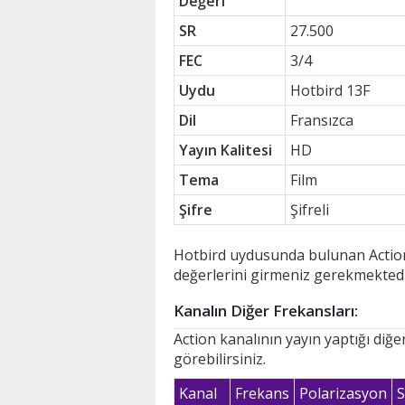
Değeri
SR
27.500
FEC
3/4
Uydu
Hotbird 13F
Dil
Fransızca
Yayın Kalitesi
HD
Tema
Film
Şifre
Şifreli
Hotbird uydusunda bulunan Action k
değerlerini girmeniz gerekmektedi
Kanalın Diğer Frekansları:
Action kanalının yayın yaptığı diğ
görebilirsiniz.
Kanal
Frekans
Polarizasyon