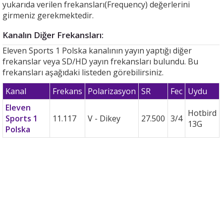
yukarıda verilen frekansları(Frequency) değerlerini
girmeniz gerekmektedir.
Kanalın Diğer Frekansları:
Eleven Sports 1 Polska kanalının yayın yaptığı diğer
frekanslar veya SD/HD yayın frekansları bulundu. Bu
frekansları aşağıdaki listeden görebilirsiniz.
Kanal
Frekans
Polarizasyon
SR
Fec
Uydu
Eleven
Hotbird
Sports 1
11.117
V - Dikey
27.500
3/4
13G
Polska