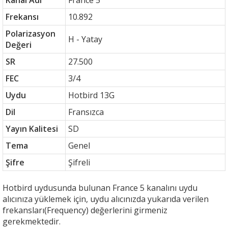
Kanal Adı
France 5
Frekansı
10.892
Polarizasyon
H - Yatay
Değeri
SR
27.500
FEC
3/4
Uydu
Hotbird 13G
Dil
Fransızca
Yayın Kalitesi
SD
Tema
Genel
Şifre
Şifreli
Hotbird uydusunda bulunan France 5 kanalını uydu
alıcınıza yüklemek için, uydu alıcınızda yukarıda verilen
frekansları(Frequency) değerlerini girmeniz
gerekmektedir.