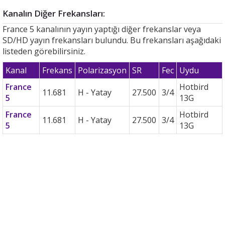
Kanalın Diğer Frekansları:
France 5 kanalının yayın yaptığı diğer frekanslar veya
SD/HD yayın frekansları bulundu. Bu frekansları aşağıdaki
listeden görebilirsiniz.
Kanal
Frekans
Polarizasyon
SR
Fec
Uydu
France
Hotbird
11.681
H - Yatay
27.500
3/4
5
13G
France
Hotbird
11.681
H - Yatay
27.500
3/4
5
13G