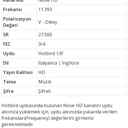
Kanal Adı
Nove HD
Frekansı
11.393
Polarizasyon
V - Dikey
Değeri
SR
27.500
FEC
3/4
Uydu
Hotbird 13F
Dil
İtalyanca | İngilizce
Yayın Kalitesi
HD
Tema
Müzik
Şifre
Şifreli
Hotbird uydusunda bulunan Nove HD kanalını uydu
alıcınıza yüklemek için, uydu alıcınızda yukarıda verilen
frekansları(Frequency) değerlerini girmeniz
gerekmektedir.