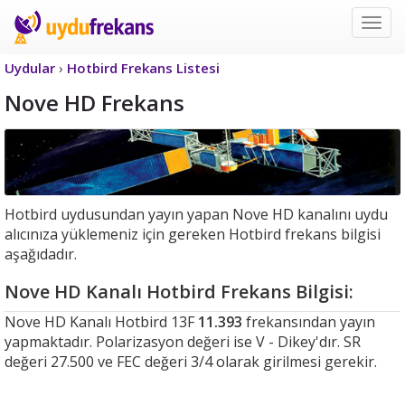
Uyd
Frek
Uydular
›
Hotbird Frekans Listesi
Nove HD Frekans
Hotbird uydusundan yayın yapan Nove HD kanalını uydu
alıcınıza yüklemeniz için gereken Hotbird frekans bilgisi
aşağıdadır.
Nove HD Kanalı Hotbird Frekans Bilgisi:
Nove HD Kanalı Hotbird 13F
11.393
frekansından yayın
yapmaktadır. Polarizasyon değeri ise V - Dikey'dır. SR
değeri 27.500 ve FEC değeri 3/4 olarak girilmesi gerekir.