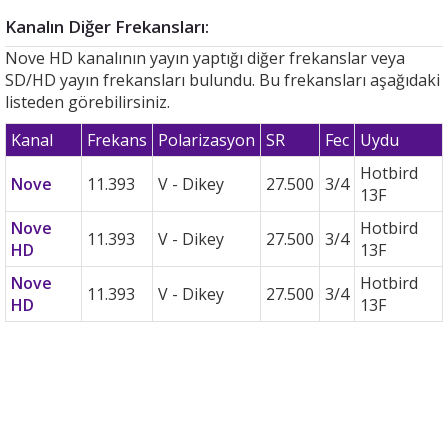
Kanalın Diğer Frekansları:
Nove HD kanalının yayın yaptığı diğer frekanslar veya
SD/HD yayın frekansları bulundu. Bu frekansları aşağıdaki
listeden görebilirsiniz.
Kanal
Frekans
Polarizasyon
SR
Fec
Uydu
Hotbird
Nove
11.393
V - Dikey
27.500
3/4
13F
Nove
Hotbird
11.393
V - Dikey
27.500
3/4
HD
13F
Nove
Hotbird
11.393
V - Dikey
27.500
3/4
HD
13F