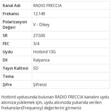
Kanal Adı
RADIO FRECCIA
Frekansı
12.149
Polarizasyon
V - Dikey
Değeri
SR
27.500
FEC
3/4
Uydu
Hotbird 13G
Dil
İtalyanca
Yayın Kalitesi
SD
Tema
Şifre
Şifresiz
Hotbird uydusunda bulunan RADIO FRECCIA kanalını uydu
alıcınıza yüklemek için, uydu alıcınızda yukarıda verilen
frekansları(Frequency) değerlerini girmeniz