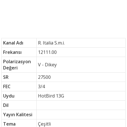
Kanal Adı
R. Italia S.m.i.
Frekansı
12111.00
Polarizasyon
V - Dikey
Değeri
SR
27500
FEC
3/4
Uydu
HotBird 13G
Dil
Yayın Kalitesi
Tema
Çeşitli