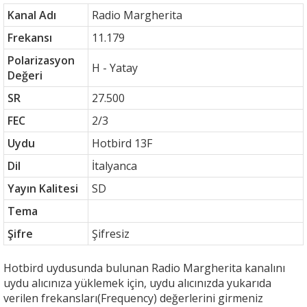
Kanal Adı
Radio Margherita
Frekansı
11.179
Polarizasyon
H - Yatay
Değeri
SR
27.500
FEC
2/3
Uydu
Hotbird 13F
Dil
İtalyanca
Yayın Kalitesi
SD
Tema
Şifre
Şifresiz
Hotbird uydusunda bulunan Radio Margherita kanalını
uydu alıcınıza yüklemek için, uydu alıcınızda yukarıda
verilen frekansları(Frequency) değerlerini girmeniz