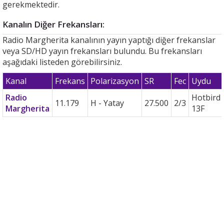
gerekmektedir.
Kanalın Diğer Frekansları:
Radio Margherita kanalının yayın yaptığı diğer frekanslar
veya SD/HD yayın frekansları bulundu. Bu frekansları
aşağıdaki listeden görebilirsiniz.
Kanal
Frekans
Polarizasyon
SR
Fec
Uydu
Radio
Hotbird
11.179
H - Yatay
27.500
2/3
Margherita
13F