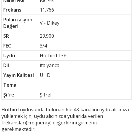
Kanal Adı
Rai 4K
Frekansı
11.766
Polarizasyon
V - Dikey
Değeri
SR
29.900
FEC
3/4
Uydu
Hotbird 13F
Dil
İtalyanca
Yayın Kalitesi
UHD
Tema
Şifre
Şifreli
Hotbird uydusunda bulunan Rai 4K kanalını uydu alıcınıza
yüklemek için, uydu alıcınızda yukarıda verilen
frekansları(Frequency) değerlerini girmeniz
gerekmektedir.