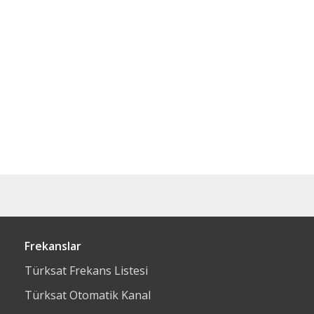
Frekanslar
Türksat Frekans Listesi
Türksat Otomatik Kanal