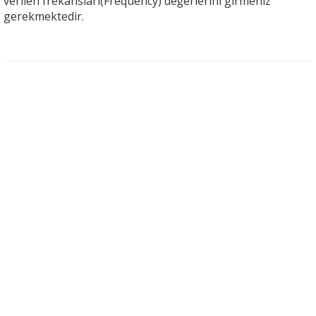
verilen frekansları(Frequency) değerlerini girmeniz
gerekmektedir.