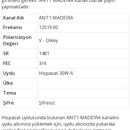
girilmesi gerekir. ANT1 MADEIRA kanalı olarak yayın
yapmaktadır.
Kanal Adı
ANT1 MADEIRA
Frekansı
12519.00
Polarizasyon
V - Dikey
Değeri
SR
1481
FEC
3/4
Uydu
Hispasat 30W-6
Ülke
Tema
Şifre
Şifresiz
Hispasat uydusunda bulunan ANT1 MADEIRA kanalını
uydu alıcınıza yüklemek için, uydu alıcınızda yukarıda