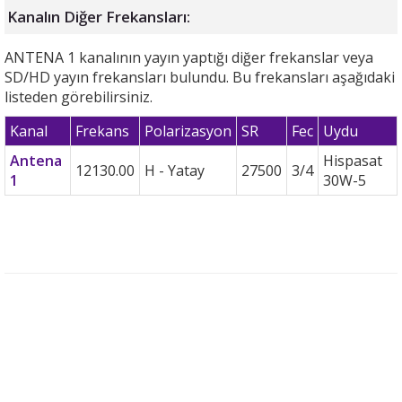
Kanalın Diğer Frekansları:
ANTENA 1 kanalının yayın yaptığı diğer frekanslar veya
SD/HD yayın frekansları bulundu. Bu frekansları aşağıdaki
listeden görebilirsiniz.
Kanal
Frekans
Polarizasyon
SR
Fec
Uydu
Antena
Hispasat
12130.00
H - Yatay
27500
3/4
1
30W-5