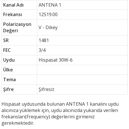
Kanal Adı
ANTENA 1
Frekansı
12519.00
Polarizasyon
V - Dikey
Değeri
SR
1481
FEC
3/4
Uydu
Hispasat 30W-6
Ülke
Tema
Şifre
Şifresiz
Hispasat uydusunda bulunan ANTENA 1 kanalını uydu
alıcınıza yüklemek için, uydu alıcınızda yukarıda verilen
frekansları(Frequency) değerlerini girmeniz
gerekmektedir.