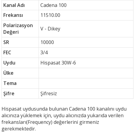
Kanal Adı
Cadena 100
Frekansı
11510.00
Polarizasyon
V - Dikey
Değeri
SR
10000
FEC
3/4
Uydu
Hispasat 30W-6
Ülke
Tema
Şifre
Şifresiz
Hispasat uydusunda bulunan Cadena 100 kanalını uydu
alıcınıza yüklemek için, uydu alıcınızda yukarıda verilen
frekansları(Frequency) değerlerini girmeniz
gerekmektedir.