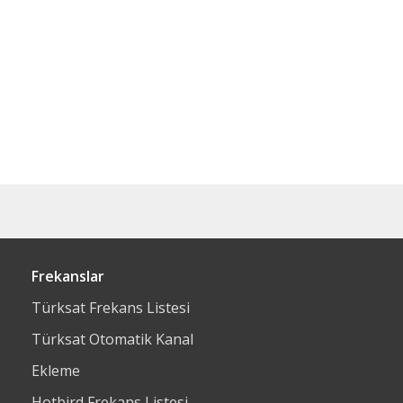
Frekanslar
Türksat Frekans Listesi
Türksat Otomatik Kanal
Ekleme
Hotbird Frekans Listesi