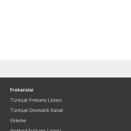
Frekanslar
Türksat Frekans Listesi
Türksat Otomatik Kanal
Ekleme
Hotbird Frekans Listesi