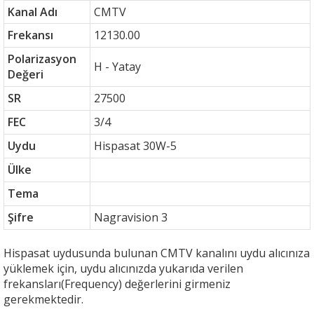
Kanal Adı
CMTV
Frekansı
12130.00
Polarizasyon
H - Yatay
Değeri
SR
27500
FEC
3/4
Uydu
Hispasat 30W-5
Ülke
Tema
Şifre
Nagravision 3
Hispasat uydusunda bulunan CMTV kanalını uydu alıcınıza
yüklemek için, uydu alıcınızda yukarıda verilen
frekansları(Frequency) değerlerini girmeniz
gerekmektedir.