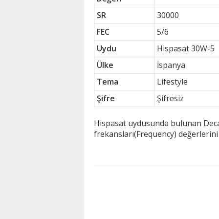
SR
30000
FEC
5/6
Uydu
Hispasat 30W-5
Ülke
İspanya
Tema
Lifestyle
Şifre
Şifresiz
Hispasat uydusunda bulunan Decasa
frekansları(Frequency) değerlerin