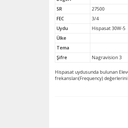
SR
27500
FEC
3/4
Uydu
Hispasat 30W-5
Ülke
Tema
Şifre
Nagravision 3
Hispasat uydusunda bulunan Eleven 
frekansları(Frequency) değerlerin