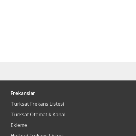
Frekanslar
Türksat Frekans Listesi
Türksat Otomatik Kanal
Ekleme
Hotbird Frekans Listesi