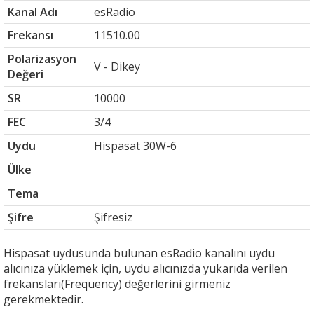
Kanal Adı
esRadio
Frekansı
11510.00
Polarizasyon
V - Dikey
Değeri
SR
10000
FEC
3/4
Uydu
Hispasat 30W-6
Ülke
Tema
Şifre
Şifresiz
Hispasat uydusunda bulunan esRadio kanalını uydu
alıcınıza yüklemek için, uydu alıcınızda yukarıda verilen
frekansları(Frequency) değerlerini girmeniz
gerekmektedir.