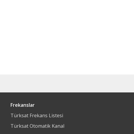
Frekanslar
Türksat Frekans Listesi
Türksat Otomatik Kanal