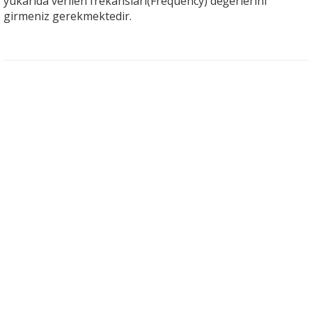
yukarıda verilen frekansları(Frequency) değerlerini
girmeniz gerekmektedir.