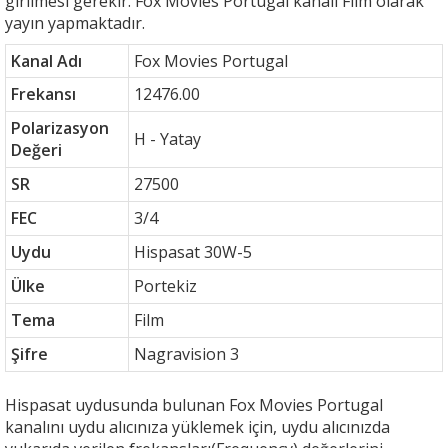
girilmesi gerekir. Fox Movies Portugal kanalı Film olarak
yayın yapmaktadır.
Kanal Adı
Fox Movies Portugal
Frekansı
12476.00
Polarizasyon
H - Yatay
Değeri
SR
27500
FEC
3/4
Uydu
Hispasat 30W-5
Ülke
Portekiz
Tema
Film
Şifre
Nagravision 3
Hispasat uydusunda bulunan Fox Movies Portugal
kanalını uydu alıcınıza yüklemek için, uydu alıcınızda