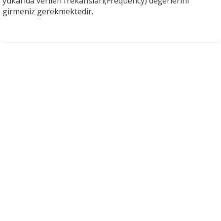
yukarıda verilen frekansları(Frequency) değerlerini
girmeniz gerekmektedir.