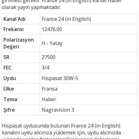
girilmesi gerekir. France 24 (in English) kanalı Haber
olarak yayın yapmaktadır.
Kanal Adı
France 24 (in English)
Frekansı
12476.00
Polarizasyon
H - Yatay
Değeri
SR
27500
FEC
3/4
Uydu
Hispasat 30W-5
Ülke
Fransa
Tema
Haber
Şifre
Nagravision 3
Hispasat uydusunda bulunan France 24 (in English)
kanalını uydu alıcınıza yüklemek için, uydu alıcınızda