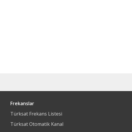
Frekanslar
Türksat Frekans Listesi
Türksat Otomatik Kanal