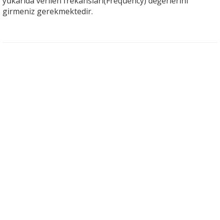
yukarıda verilen frekansları(Frequency) değerlerini
girmeniz gerekmektedir.