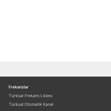
Frekanslar
Türksat Frekans Listesi
Türksat Otomatik Kanal