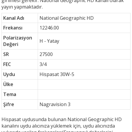
girilmesi gerekir. National Geographic HD kanalı olarak
yayın yapmaktadır.
Kanal Adı
National Geographic HD
Frekansı
12246.00
Polarizasyon
H - Yatay
Değeri
SR
27500
FEC
3/4
Uydu
Hispasat 30W-5
Ülke
Tema
Şifre
Nagravision 3
Hispasat uydusunda bulunan National Geographic HD
kanalını uydu alıcınıza yüklemek için, uydu alıcınızda