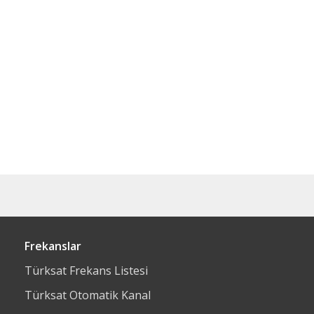
Frekanslar
Türksat Frekans Listesi
Türksat Otomatik Kanal