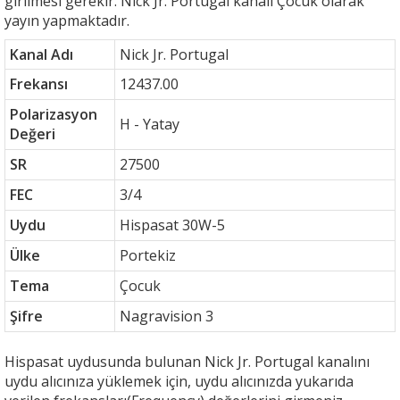
girilmesi gerekir. Nick Jr. Portugal kanalı Çocuk olarak
yayın yapmaktadır.
Kanal Adı
Nick Jr. Portugal
Frekansı
12437.00
Polarizasyon
H - Yatay
Değeri
SR
27500
FEC
3/4
Uydu
Hispasat 30W-5
Ülke
Portekiz
Tema
Çocuk
Şifre
Nagravision 3
Hispasat uydusunda bulunan Nick Jr. Portugal kanalını
uydu alıcınıza yüklemek için, uydu alıcınızda yukarıda