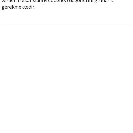
verilen frekansları(Frequency) değerlerini girmeniz
gerekmektedir.