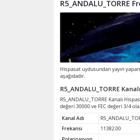
R5_ANDALU_TORRE Fr
Hispasat uydusundan yayın yapan 
aşağıdadır.
R5_ANDALU_TORRE Kanalı H
R5_ANDALU_TORRE Kanalı Hispa
değeri 30000 ve FEC değeri 3/4 ol
Kanal Adı
R5_ANDALU_TO
Frekansı
11382.00
Polarizasyon