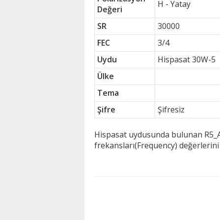
H - Yatay
Değeri
SR
30000
FEC
3/4
Uydu
Hispasat 30W-5
Ülke
Tema
Şifre
Şifresiz
Hispasat uydusunda bulunan R5_AN
frekansları(Frequency) değerlerin