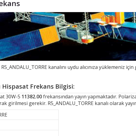
ekans
R5_ANDALU_TORRE kanalını uydu alıcınıza yüklemeniz için g
ispasat Frekans Bilgisi:
sat 30W-5
11382.00
frekansından yayın yapmaktadır. Polarizas
arak girilmesi gerekir. R5_ANDALU_TORRE kanalı olarak yayı
RRE