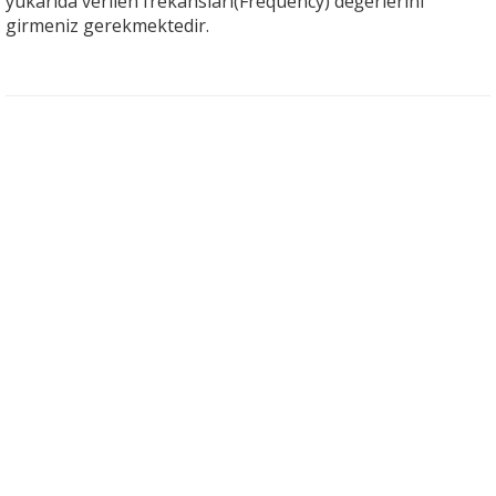
yukarıda verilen frekansları(Frequency) değerlerini
girmeniz gerekmektedir.