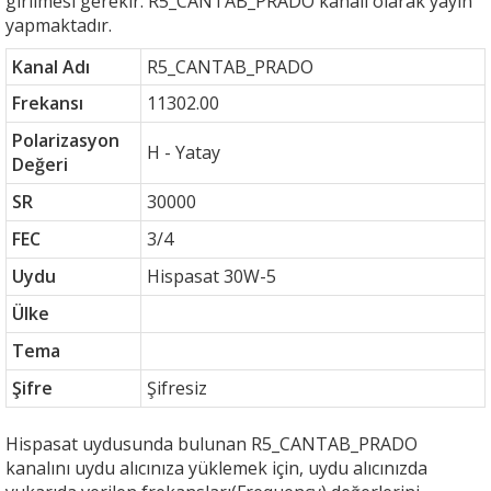
girilmesi gerekir. R5_CANTAB_PRADO kanalı olarak yayın
yapmaktadır.
Kanal Adı
R5_CANTAB_PRADO
Frekansı
11302.00
Polarizasyon
H - Yatay
Değeri
SR
30000
FEC
3/4
Uydu
Hispasat 30W-5
Ülke
Tema
Şifre
Şifresiz
Hispasat uydusunda bulunan R5_CANTAB_PRADO
kanalını uydu alıcınıza yüklemek için, uydu alıcınızda