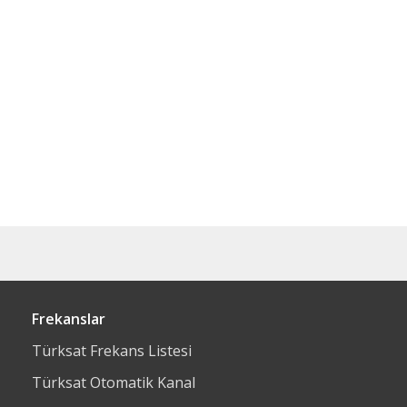
Frekanslar
Türksat Frekans Listesi
Türksat Otomatik Kanal