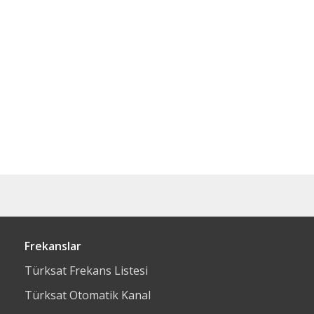
Frekanslar
Türksat Frekans Listesi
Türksat Otomatik Kanal