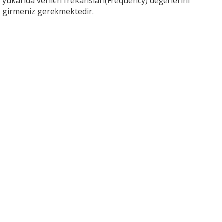
yukarıda verilen frekansları(Frequency) değerlerini
girmeniz gerekmektedir.