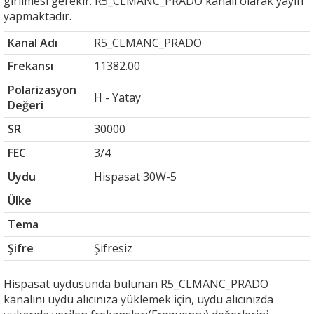
girilmesi gerekir. R5_CLMANC_PRADO kanalı olarak yayın
yapmaktadır.
Kanal Adı
R5_CLMANC_PRADO
Frekansı
11382.00
Polarizasyon
H - Yatay
Değeri
SR
30000
FEC
3/4
Uydu
Hispasat 30W-5
Ülke
Tema
Şifre
Şifresiz
Hispasat uydusunda bulunan R5_CLMANC_PRADO
kanalını uydu alıcınıza yüklemek için, uydu alıcınızda