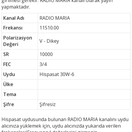
girilmesi gerekir. RADIO MARIA kanalı olarak yayın
yapmaktadır.
Kanal Adı
RADIO MARIA
Frekansı
11510.00
Polarizasyon
V - Dikey
Değeri
SR
10000
FEC
3/4
Uydu
Hispasat 30W-6
Ülke
Tema
Şifre
Şifresiz
Hispasat uydusunda bulunan RADIO MARIA kanalını uydu
alıcınıza yüklemek için, uydu alıcınızda yukarıda verilen