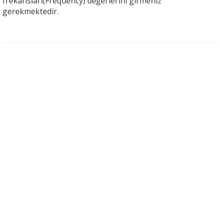
frekansları(Frequency) değerlerini girmeniz
gerekmektedir.