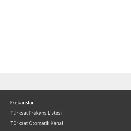
Frekanslar
Türksat Frekans Listesi
Türksat Otomatik Kanal