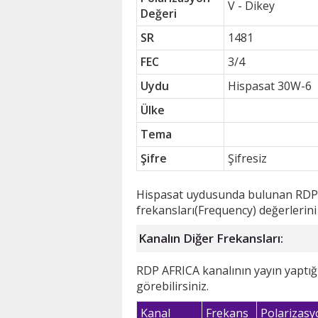
V - Dikey
Değeri
SR
1481
FEC
3/4
Uydu
Hispasat 30W-6
Ülke
Tema
Şifre
Şifresiz
Hispasat uydusunda bulunan RDP AF
frekansları(Frequency) değerlerin
Kanalın Diğer Frekansları:
RDP AFRICA kanalının yayın yaptığı
görebilirsiniz.
Kanal
Frekans
Polarizasy