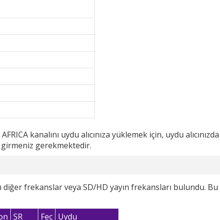
RICA kanalını uydu alıcınıza yüklemek için, uydu alıcınızda
i girmeniz gerekmektedir.
 diğer frekanslar veya SD/HD yayın frekansları bulundu. Bu 
on
SR
Fec
Uydu