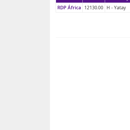
RDP África
12130.00
H - Yatay