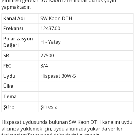
girilmesi gerekir. SW Kaon DTH kanalı olarak yayın
yapmaktadır.
Kanal Adı
SW Kaon DTH
Frekansı
12437.00
Polarizasyon
H - Yatay
Değeri
SR
27500
FEC
3/4
Uydu
Hispasat 30W-5
Ülke
Tema
Şifre
Şifresiz
Hispasat uydusunda bulunan SW Kaon DTH kanalını uydu
alıcınıza yüklemek için, uydu alıcınızda yukarıda verilen