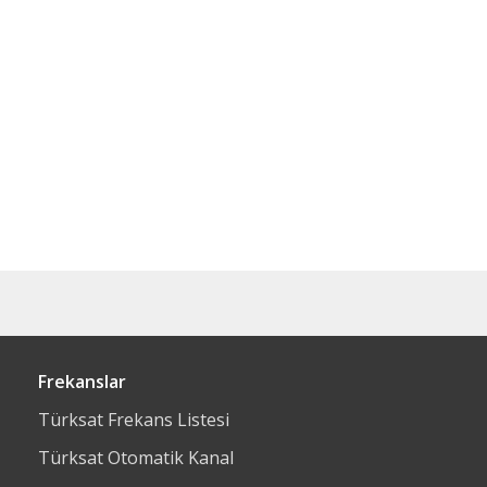
Frekanslar
Türksat Frekans Listesi
Türksat Otomatik Kanal