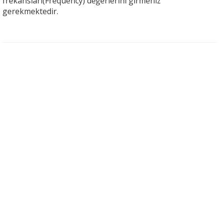
frekansları(Frequency) değerlerini girmeniz
gerekmektedir.