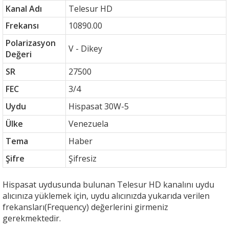
Kanal Adı
Telesur HD
Frekansı
10890.00
Polarizasyon
V - Dikey
Değeri
SR
27500
FEC
3/4
Uydu
Hispasat 30W-5
Ülke
Venezuela
Tema
Haber
Şifre
Şifresiz
Hispasat uydusunda bulunan Telesur HD kanalını uydu
alıcınıza yüklemek için, uydu alıcınızda yukarıda verilen
frekansları(Frequency) değerlerini girmeniz
gerekmektedir.