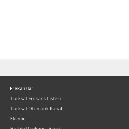
Frekanslar
Türksat Frekans Listesi
Türksat Otomatik Kanal
Ekleme
Hotbird Frekans Listesi