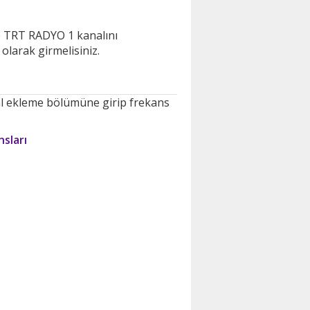
de TRT RADYO 1 kanalını
olarak girmelisiniz.
al ekleme bölümüne girip frekans
sları