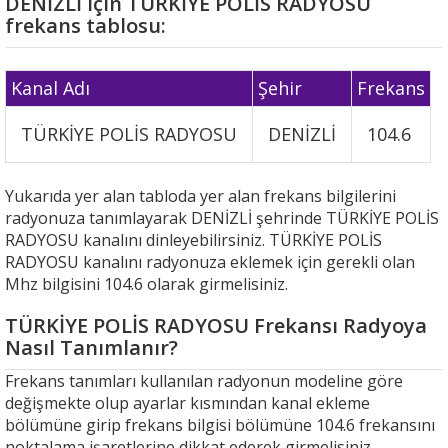
DENİZLİ için TÜRKİYE POLİS RADYOSU
frekans tablosu:
Kanal Adı
Şehir
Frekans
TÜRKİYE POLİS RADYOSU
DENİZLİ
104.6
Yukarıda yer alan tabloda yer alan frekans bilgilerini
radyonuza tanımlayarak DENİZLİ şehrinde TÜRKİYE POLİS
RADYOSU kanalını dinleyebilirsiniz. TÜRKİYE POLİS
RADYOSU kanalını radyonuza eklemek için gerekli olan
Mhz bilgisini 104.6 olarak girmelisiniz.
TÜRKİYE POLİS RADYOSU Frekansı Radyoya
Nasıl Tanımlanır?
Frekans tanımları kullanılan radyonun modeline göre
değişmekte olup ayarlar kısmından kanal ekleme
bölümüne girip frekans bilgisi bölümüne 104.6 frekansını
noktalama işaretlerine dikkat ederek girmelisiniz.