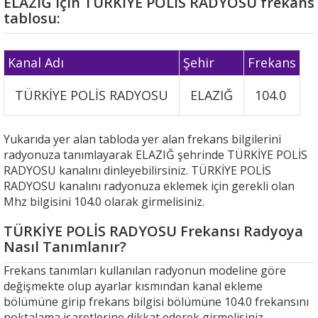
ELAZIĞ için TÜRKİYE POLİS RADYOSU frekans
tablosu:
Kanal Adı
Şehir
Frekans
TÜRKİYE POLİS RADYOSU
ELAZIĞ
104.0
Yukarıda yer alan tabloda yer alan frekans bilgilerini
radyonuza tanımlayarak ELAZIĞ şehrinde TÜRKİYE POLİS
RADYOSU kanalını dinleyebilirsiniz. TÜRKİYE POLİS
RADYOSU kanalını radyonuza eklemek için gerekli olan
Mhz bilgisini 104.0 olarak girmelisiniz.
TÜRKİYE POLİS RADYOSU Frekansı Radyoya
Nasıl Tanımlanır?
Frekans tanımları kullanılan radyonun modeline göre
değişmekte olup ayarlar kısmından kanal ekleme
bölümüne girip frekans bilgisi bölümüne 104.0 frekansını
noktalama işaretlerine dikkat ederek girmelisiniz.