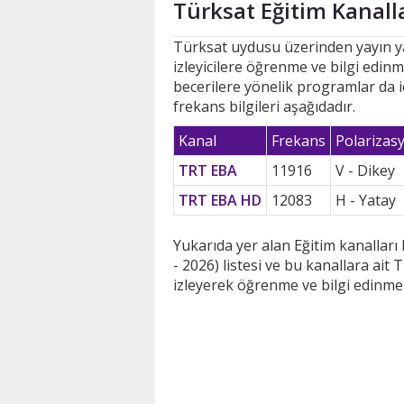
Türksat Eğitim Kanalla
Türksat uydusu üzerinden yayın yapa
izleyicilere öğrenme ve bilgi edinm
becerilere yönelik programlar da i
frekans bilgileri aşağıdadır.
Kanal
Frekans
Polarizas
TRT EBA
11916
V - Dikey
TRT EBA HD
12083
H - Yatay
Yukarıda yer alan Eğitim kanalları
- 2026) listesi ve bu kanallara ait
izleyerek öğrenme ve bilgi edinme 