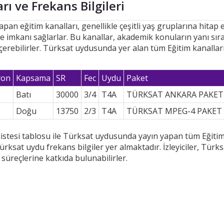
rı ve Frekans Bilgileri
n eğitim kanalları, genellikle çeşitli yaş gruplarına hitap e
e imkanı sağlarlar. Bu kanallar, akademik konuların yanı sıra
çerebilirler. Türksat uydusunda yer alan tüm Eğitim kanallar
yon
Kapsama
SR
Fec
Uydu
Paket
Batı
30000
3/4
T4A
TÜRKSAT ANKARA PAKET 
Doğu
13750
2/3
T4A
TÜRKSAT MPEG-4 PAKET
 listesi tablosu ile Türksat uydusunda yayın yapan tüm Eğiti
 Türksat uydu frekans bilgiler yer almaktadır. İzleyiciler, Tü
süreçlerine katkıda bulunabilirler.