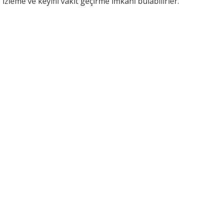
izleme ve keyifli vakit geçirme imkanı bulabilirler.