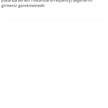
yukarıda verilen frekansları(Frequency) değerlerini
girmeniz gerekmektedir.