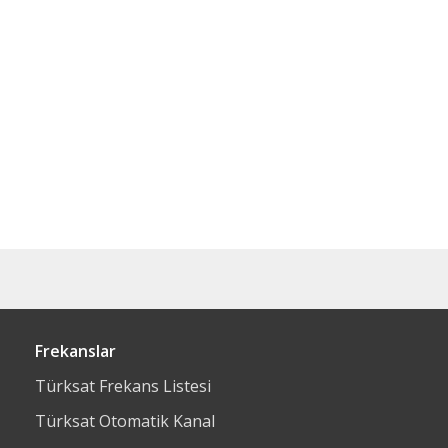
Frekanslar
Türksat Frekans Listesi
Türksat Otomatik Kanal