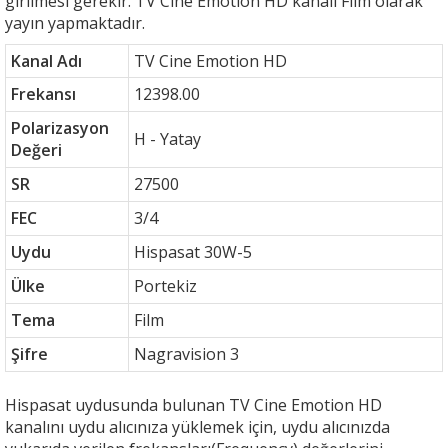
girilmesi gerekir. TV Cine Emotion HD kanalı Film olarak
yayın yapmaktadır.
Kanal Adı
TV Cine Emotion HD
Frekansı
12398.00
Polarizasyon
H - Yatay
Değeri
SR
27500
FEC
3/4
Uydu
Hispasat 30W-5
Ülke
Portekiz
Tema
Film
Şifre
Nagravision 3
Hispasat uydusunda bulunan TV Cine Emotion HD
kanalını uydu alıcınıza yüklemek için, uydu alıcınızda