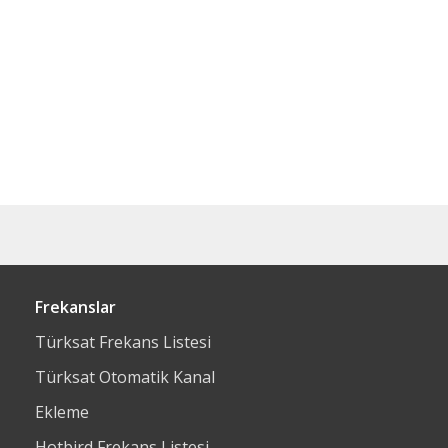
Frekanslar
Türksat Frekans Listesi
Türksat Otomatik Kanal
Ekleme
Hotbird Frekans Listesi