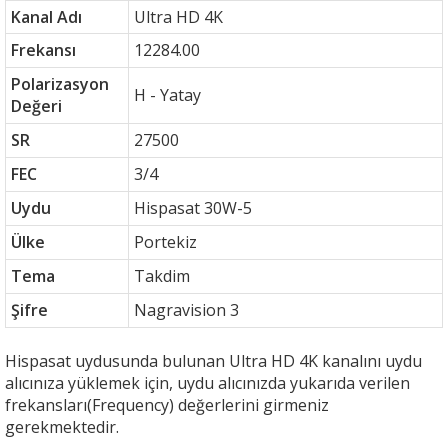
Kanal Adı
Ultra HD 4K
Frekansı
12284.00
Polarizasyon
H - Yatay
Değeri
SR
27500
FEC
3/4
Uydu
Hispasat 30W-5
Ülke
Portekiz
Tema
Takdim
Şifre
Nagravision 3
Hispasat uydusunda bulunan Ultra HD 4K kanalını uydu
alıcınıza yüklemek için, uydu alıcınızda yukarıda verilen
frekansları(Frequency) değerlerini girmeniz
gerekmektedir.