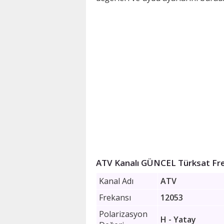
ATV Kanalı GÜNCEL Türksat Fr
Kanal Adı
ATV
Frekansı
12053
Polarizasyon
H - Yatay