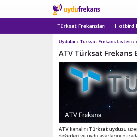
Türksat Frekansları
Hotbird 
Uydular
›
Türksat Frekans Listesi
›
ATV Türksat Frekans B
ATV
kanalını
Türksat uydusu
üzer
değerleri ve uydu ayarlarını burada