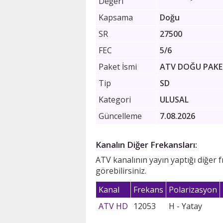
Değeri
Kapsama
Doğu
SR
27500
FEC
5/6
Paket İsmi
ATV DOĞU PAK
Tip
SD
Kategori
ULUSAL
Güncelleme
7.08.2026
Kanalın Diğer Frekansları:
ATV kanalının yayın yaptığı diğer 
görebilirsiniz.
Kanal
Frekans
Polarizasyon
ATV HD
12053
H - Yatay