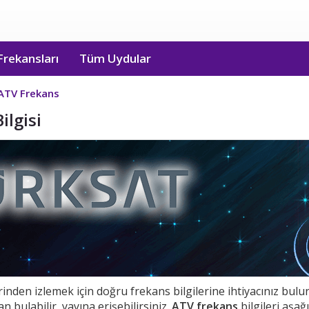
Frekansları
Tüm Uydular
ATV Frekans
ilgisi
inden izlemek için doğru frekans bilgilerine ihtiyacınız bul
n bulabilir, yayına erişebilirsiniz.
ATV frekans
bilgileri aşağı