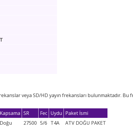
ET
frekanslar veya SD/HD yayın frekansları bulunmaktadır. Bu fr
Kapsama
SR
Fec
Uydu
Paket İsmi
Doğu
27500
5/6
T4A
ATV DOĞU PAKET