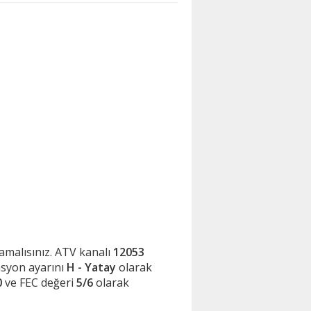
mlamalısınız. ATV kanalı
12053
asyon ayarını
H - Yatay
olarak
0
ve FEC değeri
5/6
olarak