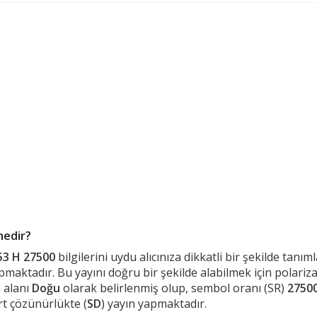
nedir?
53 H 27500
bilgilerini uydu alıcınıza dikkatli bir şekilde tanı
maktadır. Bu yayını doğru bir şekilde alabilmek için polariz
 alanı
Doğu
olarak belirlenmiş olup, sembol oranı (SR)
2750
rt çözünürlükte (
SD
) yayın yapmaktadır.