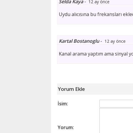
Selda Kaya
-
12 ay önce
Uydu alıcısına bu frekansları ekle
Kartal Bostanoglu
-
12 ay önce
Kanal arama yaptım ama sinyal y
Yorum Ekle
İsim:
Yorum: