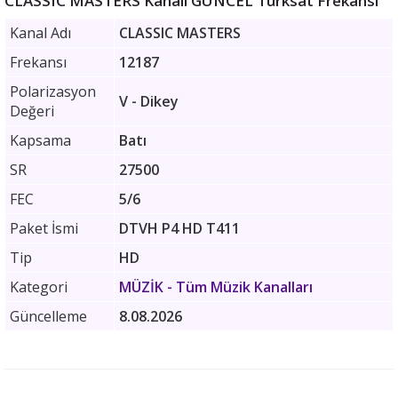
CLASSIC MASTERS Kanalı GÜNCEL Türksat Frekansı
Kanal Adı
CLASSIC MASTERS
Frekansı
12187
Polarizasyon
V - Dikey
Değeri
Kapsama
Batı
SR
27500
FEC
5/6
Paket İsmi
DTVH P4 HD T411
Tip
HD
Kategori
MÜZİK
- Tüm Müzik Kanalları
Güncelleme
8.08.2026