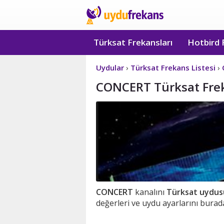
Türksat Frekansları
Hotbird 
Uydular
›
Türksat Frekans Listesi
›
CONCERT Türksat Frek
CONCERT
kanalını
Türksat uydus
değerleri ve uydu ayarlarını burada