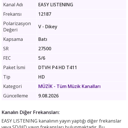
Kanal Adı
EASY LISTENING
Frekansı
12187
Polarizasyon
V - Dikey
Değeri
Kapsama
Batı
SR
27500
FEC
5/6
Paket İsmi
DTVH P4 HD T411
Tip
HD
Kategori
MÜZİK
- Tüm Müzik Kanalları
Güncelleme
9.08.2026
Kanalın Diğer Frekansları:
EASY LISTENING kanalının yayın yaptığı diğer frekanslar
veya SD/HD yayın frekansları bulunmaktadır. Bu