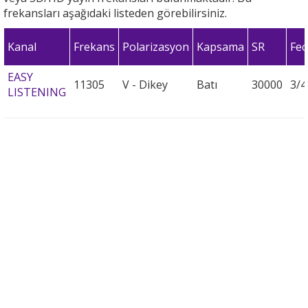
frekansları aşağıdaki listeden görebilirsiniz.
Kanal
Frekans
Polarizasyon
Kapsama
SR
Fec
EASY
11305
V - Dikey
Batı
30000
3/4
LISTENING