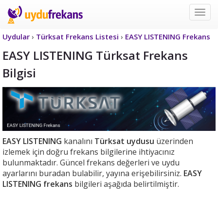
Uyd
Frek
Uydular
›
Türksat Frekans Listesi
›
EASY LISTENING Frekans
EASY LISTENING Türksat Frekans
Bilgisi
EASY LISTENING
kanalını
Türksat uydusu
üzerinden
izlemek için doğru frekans bilgilerine ihtiyacınız
bulunmaktadır. Güncel frekans değerleri ve uydu
ayarlarını buradan bulabilir, yayına erişebilirsiniz.
EASY
LISTENING frekans
bilgileri aşağıda belirtilmiştir.