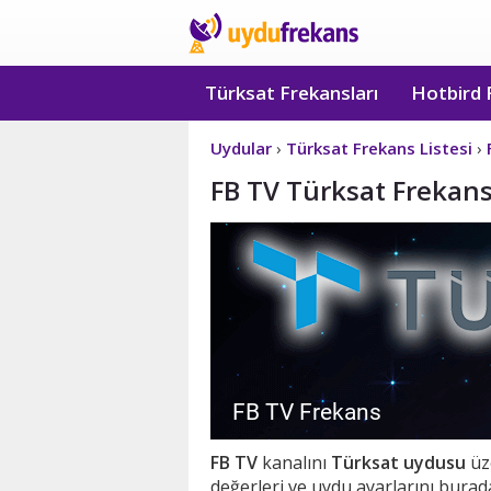
Türksat Frekansları
Hotbird 
Uydular
›
Türksat Frekans Listesi
›
FB TV Türksat Frekans 
FB TV
kanalını
Türksat uydusu
üze
değerleri ve uydu ayarlarını burada