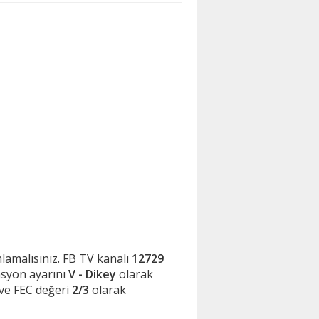
ımlamalısınız. FB TV kanalı
12729
asyon ayarını
V - Dikey
olarak
ve FEC değeri
2/3
olarak