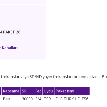
4 PAKET 26
 Kanalları
r frekanslar veya SD/HD yayın frekansları bulunmaktadır. Bu 
n
Kapsama
SR
Fec
Uydu
Paket İsmi
Batı
30000
3/4
T5B
DIGITURK HD T56