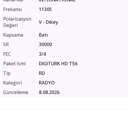
Frekansı
11305
Polarizasyon
V - Dikey
Değeri
Kapsama
Batı
SR
30000
FEC
3/4
Paket İsmi
DIGITURK HD T56
Tip
RD
Kategori
RADYO
Güncelleme
8.08.2026