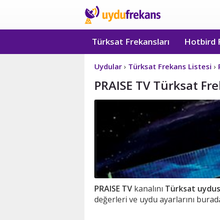
Türksat Frekansları
Hotbird 
Uydular
›
Türksat Frekans Listesi
›
PRAISE TV Türksat Frek
PRAISE TV
kanalını
Türksat uydu
değerleri ve uydu ayarlarını burada