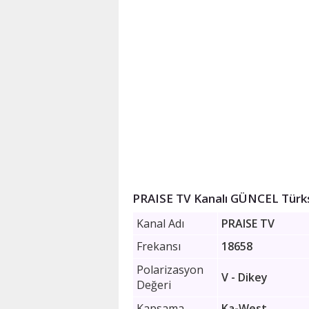
PRAISE TV Kanalı GÜNCEL Türks
Kanal Adı
PRAISE TV
Frekansı
18658
Polarizasyon
V - Dikey
Değeri
Kapsama
Ka-West