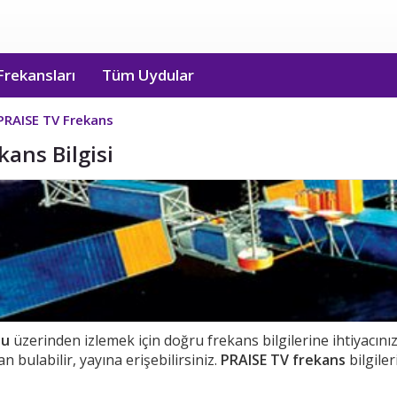
Frekansları
Tüm Uydular
PRAISE TV Frekans
ans Bilgisi
su
üzerinden izlemek için doğru frekans bilgilerine ihtiyacın
n bulabilir, yayına erişebilirsiniz.
PRAISE TV frekans
bilgiler