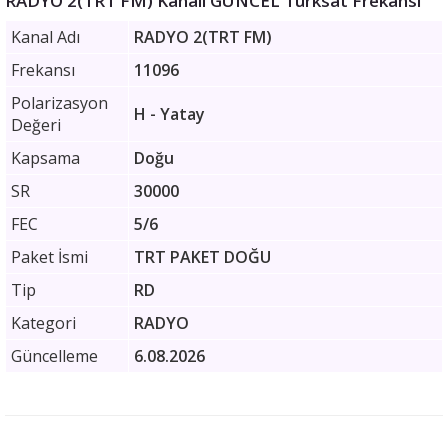
RADYO 2(TRT FM) Kanalı GÜNCEL Türksat Frekansı
Kanal Adı
RADYO 2(TRT FM)
Frekansı
11096
Polarizasyon
H - Yatay
Değeri
Kapsama
Doğu
SR
30000
FEC
5/6
Paket İsmi
TRT PAKET DOĞU
Tip
RD
Kategori
RADYO
Güncelleme
6.08.2026