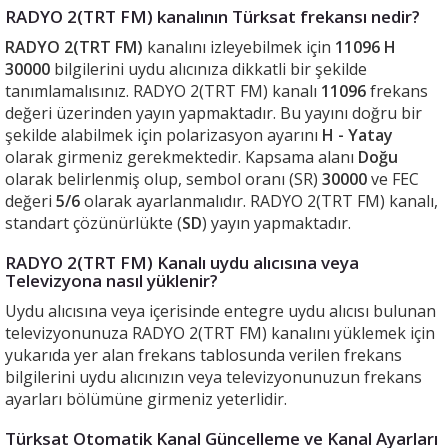
RADYO 2(TRT FM) kanalının Türksat frekansı nedir?
RADYO 2(TRT FM)
kanalını izleyebilmek için
11096 H
30000
bilgilerini uydu alıcınıza dikkatli bir şekilde
tanımlamalısınız. RADYO 2(TRT FM) kanalı
11096
frekans
değeri üzerinden yayın yapmaktadır. Bu yayını doğru bir
şekilde alabilmek için polarizasyon ayarını
H - Yatay
olarak girmeniz gerekmektedir. Kapsama alanı
Doğu
olarak belirlenmiş olup, sembol oranı (SR)
30000
ve FEC
değeri
5/6
olarak ayarlanmalıdır. RADYO 2(TRT FM) kanalı,
standart çözünürlükte (
SD
) yayın yapmaktadır.
RADYO 2(TRT FM) Kanalı uydu alıcısına veya
Televizyona nasıl yüklenir?
Uydu alıcısına veya içerisinde entegre uydu alıcısı bulunan
televizyonunuza RADYO 2(TRT FM) kanalını yüklemek için
yukarıda yer alan frekans tablosunda verilen frekans
bilgilerini uydu alıcınızın veya televizyonunuzun frekans
ayarları bölümüne girmeniz yeterlidir.
Türksat Otomatik Kanal Güncelleme ve Kanal Ayarları