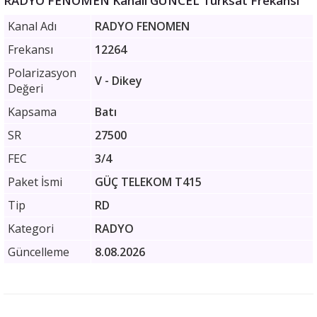
RADYO FENOMEN Kanalı GÜNCEL Türksat Frekansı
Kanal Adı
RADYO FENOMEN
Frekansı
12264
Polarizasyon
V - Dikey
Değeri
Kapsama
Batı
SR
27500
FEC
3/4
Paket İsmi
GÜÇ TELEKOM T415
Tip
RD
Kategori
RADYO
Güncelleme
8.08.2026