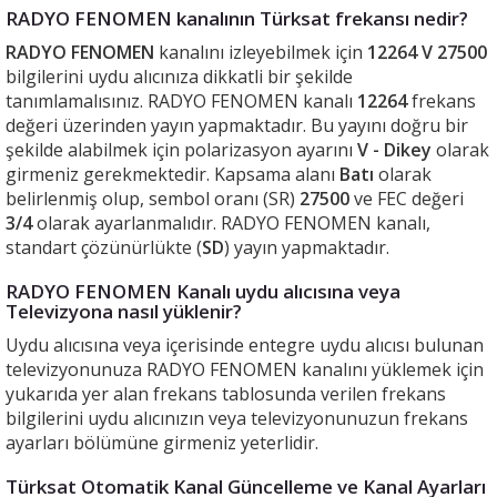
RADYO FENOMEN kanalının Türksat frekansı nedir?
RADYO FENOMEN
kanalını izleyebilmek için
12264 V 27500
bilgilerini uydu alıcınıza dikkatli bir şekilde
tanımlamalısınız. RADYO FENOMEN kanalı
12264
frekans
değeri üzerinden yayın yapmaktadır. Bu yayını doğru bir
şekilde alabilmek için polarizasyon ayarını
V - Dikey
olarak
girmeniz gerekmektedir. Kapsama alanı
Batı
olarak
belirlenmiş olup, sembol oranı (SR)
27500
ve FEC değeri
3/4
olarak ayarlanmalıdır. RADYO FENOMEN kanalı,
standart çözünürlükte (
SD
) yayın yapmaktadır.
RADYO FENOMEN Kanalı uydu alıcısına veya
Televizyona nasıl yüklenir?
Uydu alıcısına veya içerisinde entegre uydu alıcısı bulunan
televizyonunuza RADYO FENOMEN kanalını yüklemek için
yukarıda yer alan frekans tablosunda verilen frekans
bilgilerini uydu alıcınızın veya televizyonunuzun frekans
ayarları bölümüne girmeniz yeterlidir.
Türksat Otomatik Kanal Güncelleme ve Kanal Ayarları