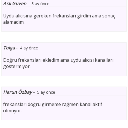
Aslı Güven
-
3 ay önce
Uydu alıcısına gereken frekansları girdim ama sonuç
alamadım.
Tolga
-
4 ay önce
Doğru frekansları ekledim ama uydu alıcısı kanalları
göstermiyor.
Harun Özbay
-
5 ay önce
frekansları doğru girmeme rağmen kanal aktif
olmuyor.