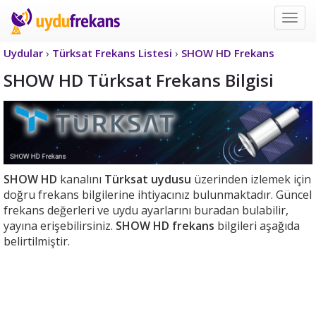
Uyd
Frek
Uydular
›
Türksat Frekans Listesi
›
SHOW HD Frekans
SHOW HD Türksat Frekans Bilgisi
SHOW HD
kanalını
Türksat uydusu
üzerinden izlemek için
doğru frekans bilgilerine ihtiyacınız bulunmaktadır. Güncel
frekans değerleri ve uydu ayarlarını buradan bulabilir,
yayına erişebilirsiniz.
SHOW HD frekans
bilgileri aşağıda
belirtilmiştir.