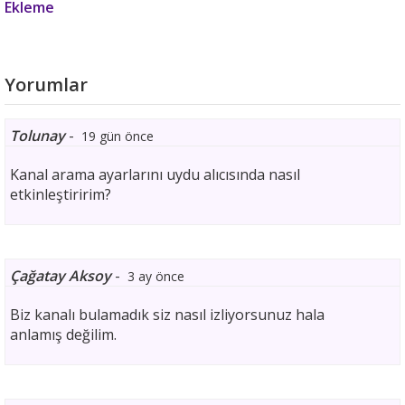
Ekleme
Yorumlar
Tolunay
-
19 gün önce
Kanal arama ayarlarını uydu alıcısında nasıl
etkinleştiririm?
Çağatay Aksoy
-
3 ay önce
Biz kanalı bulamadık siz nasıl izliyorsunuz hala
anlamış değilim.