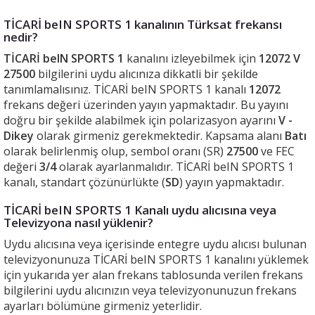
TİCARİ beIN SPORTS 1 kanalının Türksat frekansı
nedir?
TİCARİ beIN SPORTS 1
kanalını izleyebilmek için
12072 V
27500
bilgilerini uydu alıcınıza dikkatli bir şekilde
tanımlamalısınız. TİCARİ beIN SPORTS 1 kanalı
12072
frekans değeri üzerinden yayın yapmaktadır. Bu yayını
doğru bir şekilde alabilmek için polarizasyon ayarını
V -
Dikey
olarak girmeniz gerekmektedir. Kapsama alanı
Batı
olarak belirlenmiş olup, sembol oranı (SR)
27500
ve FEC
değeri
3/4
olarak ayarlanmalıdır. TİCARİ beIN SPORTS 1
kanalı, standart çözünürlükte (
SD
) yayın yapmaktadır.
TİCARİ beIN SPORTS 1 Kanalı uydu alıcısına veya
Televizyona nasıl yüklenir?
Uydu alıcısına veya içerisinde entegre uydu alıcısı bulunan
televizyonunuza TİCARİ beIN SPORTS 1 kanalını yüklemek
için yukarıda yer alan frekans tablosunda verilen frekans
bilgilerini uydu alıcınızın veya televizyonunuzun frekans
ayarları bölümüne girmeniz yeterlidir.