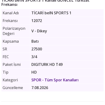
TİCARİ beIN SPORTS 1 Kanalı GÜNCEL Türksat
Frekansı
Kanal Adı
TİCARİ beIN SPORTS 1
Frekansı
12072
Polarizasyon
V - Dikey
Değeri
Kapsama
Batı
SR
27500
FEC
3/4
Paket İsmi
DIGITURK HD T49
Tip
HD
Kategori
SPOR
- Tüm Spor Kanalları
Güncelleme
7.08.2026