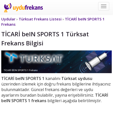
Uyd
Frek
Uydular
›
Türksat Frekans Listesi
›
TİCARİ beIN SPORTS 1
Frekans
TİCARİ beIN SPORTS 1 Türksat
Frekans Bilgisi
TİCARİ beIN SPORTS 1
kanalını
Türksat uydusu
üzerinden izlemek için doğru frekans bilgilerine ihtiyacınız
bulunmaktadır. Güncel frekans değerleri ve uydu
ayarlarını buradan bulabilir, yayına erişebilirsiniz.
TİCARİ
beIN SPORTS 1 frekans
bilgileri aşağıda belirtilmiştir.