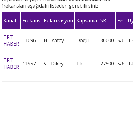
frekansları aşağıdaki listeden görebilirsiniz.
Kanal
Frekans
Polarizasyon
Kapsama
SR
Fec
Uy
TRT
11096
H - Yatay
Doğu
30000
5/6
T3
HABER
TRT
11957
V - Dikey
TR
27500
5/6
T4
HABER