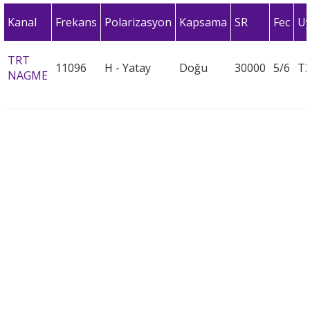
Kanal
Frekans
Polarizasyon
Kapsama
SR
Fec
U
TRT
11096
H - Yatay
Doğu
30000
5/6
T
NAGME