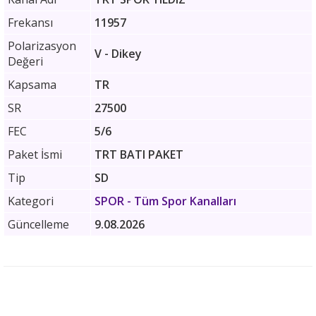
Frekansı
11957
Polarizasyon
V - Dikey
Değeri
Kapsama
TR
SR
27500
FEC
5/6
Paket İsmi
TRT BATI PAKET
Tip
SD
Kategori
SPOR
- Tüm Spor Kanalları
Güncelleme
9.08.2026