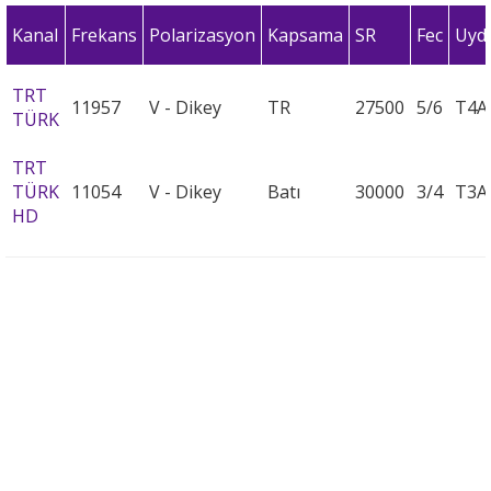
Kanal
Frekans
Polarizasyon
Kapsama
SR
Fec
Uyd
TRT
11957
V - Dikey
TR
27500
5/6
T4A
TÜRK
TRT
TÜRK
11054
V - Dikey
Batı
30000
3/4
T3A
HD