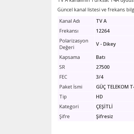
TV A kanalının Türksat T4A uydusu
Güncel kanal listesi ve frekans bilgi
Kanal Adı
TV A
Frekansı
12264
Polarizasyon
V - Dikey
Değeri
Kapsama
Batı
SR
27500
FEC
3/4
Paket İsmi
GÜÇ TELEKOM T
Tip
HD
Kategori
ÇEŞİTLİ
Şifre
Şifresiz