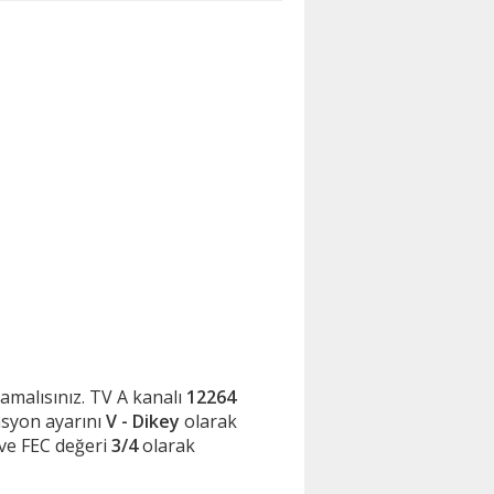
mlamalısınız. TV A kanalı
12264
asyon ayarını
V - Dikey
olarak
ve FEC değeri
3/4
olarak