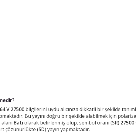
nedir?
64 V 27500
bilgilerini uydu alıcınıza dikkatli bir şekilde tanı
maktadır. Bu yayını doğru bir şekilde alabilmek için polariz
 alanı
Batı
olarak belirlenmiş olup, sembol oranı (SR)
27500
art çözünürlükte (
SD
) yayın yapmaktadır.