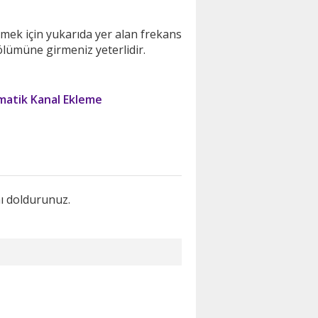
emek için yukarıda yer alan frekans
ölümüne girmeniz yeterlidir.
atik Kanal Ekleme
nı doldurunuz.