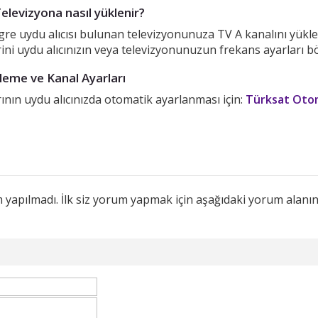
Televizyona nasıl yüklenir?
egre uydu alıcısı bulunan televizyonunuza TV A kanalını yükl
rini uydu alıcınızın veya televizyonunuzun frekans ayarları b
eme ve Kanal Ayarları
nın uydu alıcınızda otomatik ayarlanması için:
Türksat Otom
um yapılmadı. İlk siz yorum yapmak için aşağıdaki yorum alanı