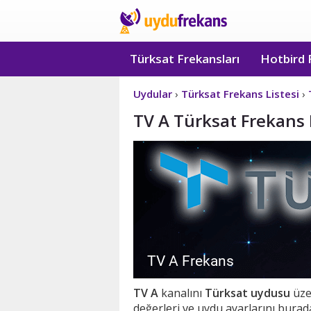
Türksat Frekansları
Hotbird 
Uydular
›
Türksat Frekans Listesi
›
TV A Türksat Frekans B
TV A
kanalını
Türksat uydusu
üzer
değerleri ve uydu ayarlarını burada