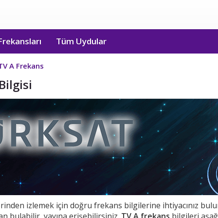
Frekansları
Tüm Uydular
TV A Frekans
ilgisi
inden izlemek için doğru frekans bilgilerine ihtiyacınız bu
n bulabilir, yayına erişebilirsiniz.
TV A frekans
bilgileri aşağ