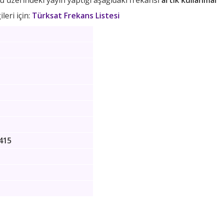
 üzerindeki yayın yaptığı aşağıdaki frekansı
artık kullanma
leri için:
Türksat Frekans Listesi
415