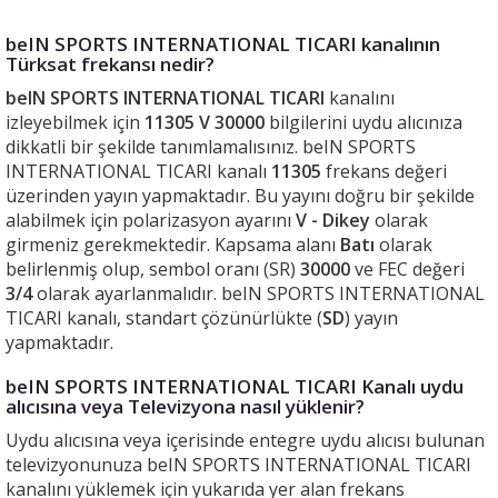
beIN SPORTS INTERNATIONAL TICARI kanalının
Türksat frekansı nedir?
beIN SPORTS INTERNATIONAL TICARI
kanalını
izleyebilmek için
11305 V 30000
bilgilerini uydu alıcınıza
dikkatli bir şekilde tanımlamalısınız. beIN SPORTS
INTERNATIONAL TICARI kanalı
11305
frekans değeri
üzerinden yayın yapmaktadır. Bu yayını doğru bir şekilde
alabilmek için polarizasyon ayarını
V - Dikey
olarak
girmeniz gerekmektedir. Kapsama alanı
Batı
olarak
belirlenmiş olup, sembol oranı (SR)
30000
ve FEC değeri
3/4
olarak ayarlanmalıdır. beIN SPORTS INTERNATIONAL
TICARI kanalı, standart çözünürlükte (
SD
) yayın
yapmaktadır.
beIN SPORTS INTERNATIONAL TICARI Kanalı uydu
alıcısına veya Televizyona nasıl yüklenir?
Uydu alıcısına veya içerisinde entegre uydu alıcısı bulunan
televizyonunuza beIN SPORTS INTERNATIONAL TICARI
kanalını yüklemek için yukarıda yer alan frekans