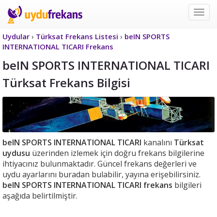
Uyd
Frek
Uydular
›
Türksat Frekans Listesi
›
beIN SPORTS
INTERNATIONAL TICARI Frekans
beIN SPORTS INTERNATIONAL TICARI
Türksat Frekans Bilgisi
beIN SPORTS INTERNATIONAL TICARI
kanalını
Türksat
uydusu
üzerinden izlemek için doğru frekans bilgilerine
ihtiyacınız bulunmaktadır. Güncel frekans değerleri ve
uydu ayarlarını buradan bulabilir, yayına erişebilirsiniz.
beIN SPORTS INTERNATIONAL TICARI frekans
bilgileri
aşağıda belirtilmiştir.