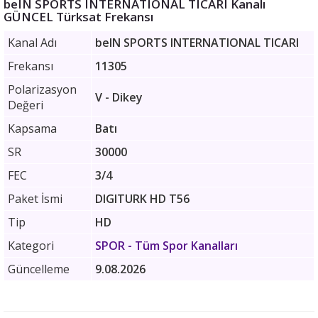
beIN SPORTS INTERNATIONAL TICARI Kanalı
GÜNCEL Türksat Frekansı
Kanal Adı
beIN SPORTS INTERNATIONAL TICARI
Frekansı
11305
Polarizasyon
V - Dikey
Değeri
Kapsama
Batı
SR
30000
FEC
3/4
Paket İsmi
DIGITURK HD T56
Tip
HD
Kategori
SPOR
- Tüm Spor Kanalları
Güncelleme
9.08.2026